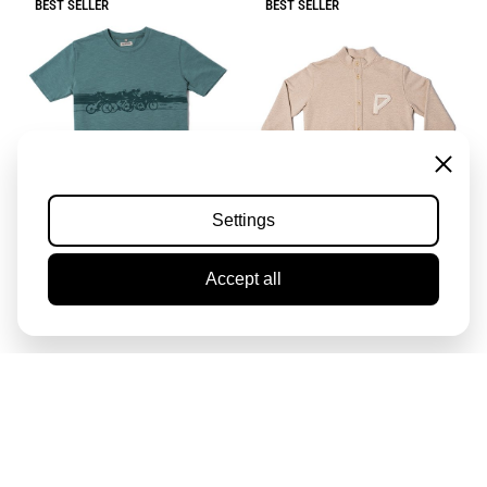
BEST SELLER
BEST SELLER
Setting
Settings
Poursuivants
Le Sommet
Accept all
€ 59,95
€ 149,95